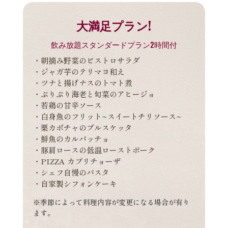
大満足プラン!
飲み放題スタンダードプラン2時間付
・朝摘み野菜のビストロサラダ
・ジャガ芋のテリマヨ和え
・ツナと揚げナスのトマト煮
・ぷりぷり海老と旬菜のアヒージョ
・若鶏の甘辛ソース
・白身魚のフリット~スイートチリソース~
・栗カボチャのブルスケッタ
・鮮魚のカルパッチョ
・豚肩ロースの低温ローストポーク
・PIZZA カプリチョーザ
・シェフ自慢のパスタ
・自家製シフォンケーキ
※季節によって料理内容が変更になる場合が有り
ます。