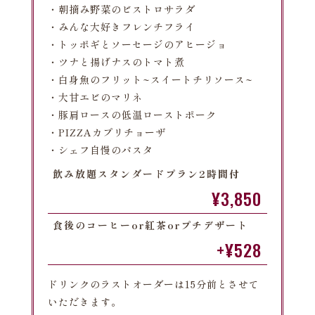
・朝摘み野菜のビストロサラダ
・みんな大好きフレンチフライ
・トッポギとソーセージのアヒージョ
・ツナと揚げナスのトマト煮
・白身魚のフリット~スイートチリソース~
・大甘エビのマリネ
・豚肩ロースの低温ローストポーク
・PIZZAカプリチョーザ
・シェフ自慢のパスタ
飲み放題スタンダードプラン2時間付
¥3,850
食後のコーヒーor紅茶orプチデザート
+¥528
ドリンクのラストオーダーは15分前とさせて
いただきます。