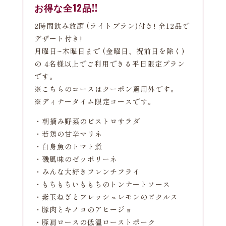
お得な全12品!!
2時間飲み放題 (ライトプラン)付き! 全12品で
デザート付き!
月曜日~木曜日まで (金曜日、祝前日を除く)
の 4名様以上でご利用できる平日限定プラン
です。
※こちらのコースはクーポン適用外です。
※ディナータイム限定コースです。
・朝摘み野菜のビストロサラダ
・若鶏の甘辛マリネ
・白身魚のトマト煮
・磯風味のゼッポリーネ
・みんな大好きフレンチフライ
・もちもちいももちのトンナートソース
・紫玉ねぎとフレッシュレモンのピクルス
・豚肉とキノコのアヒージョ
・豚肩ロースの低温ローストポーク