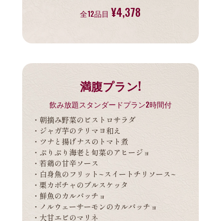
¥4,378
全12品目
満腹プラン!
飲み放題スタンダードプラン2時間付
・朝摘み野菜のビストロサラダ
・ジャガ芋のテリマヨ和え
・ツナと揚げナスのトマト煮
・ぷりぷり海老と旬菜のアヒージョ
・若鶏の甘辛ソース
・白身魚のフリット~スイートチリソース~
・栗カボチャのブルスケッタ
・鮮魚のカルパッチョ
・ノルウェーサーモンのカルパッチョ
・大甘エビのマリネ