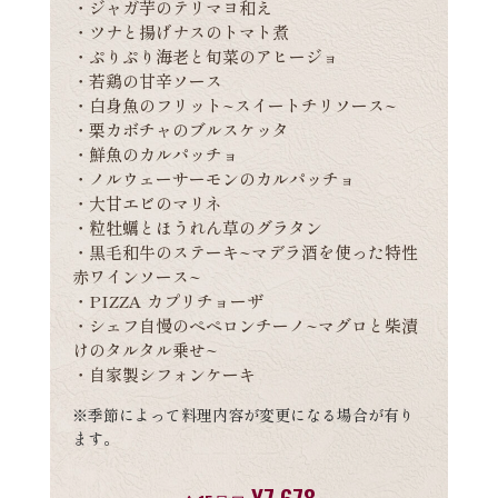
・ジャガ芋のテリマヨ和え
・ツナと揚げナスのトマト煮
・ぷりぷり海老と旬菜のアヒージョ
・若鶏の甘辛ソース
・白身魚のフリット~スイートチリソース~
・栗カボチャのブルスケッタ
・鮮魚のカルパッチョ
・ノルウェーサーモンのカルパッチョ
・大甘エビのマリネ
・粒牡蠣とほうれん草のグラタン
・黒毛和牛のステーキ~マデラ酒を使った特性
赤ワインソース~
・PIZZA カプリチョーザ
・シェフ自慢のペペロンチーノ~マグロと柴漬
けのタルタル乗せ~
・自家製シフォンケーキ
※季節によって料理内容が変更になる場合が有り
ます。