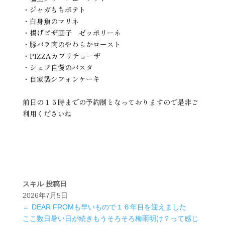
・ジャガもちポテト
・白身魚のマリネ
・揚げピザ団子 ゼッポリーネ
・豚バラ肉のやわらかロースト
・PIZZAカプリチョーザ
・シェフ自慢のパスタ
・自家製シフォンケーキ
前日の１５時までの予約制となっておりますので是非ご
利用くださいね
スキル
投稿日
2026年7月5日
←
DEAR FROMも早いもので１６年目を迎えました
ここ数日暑い日が続きもうそろそろ梅雨明け？って感じ