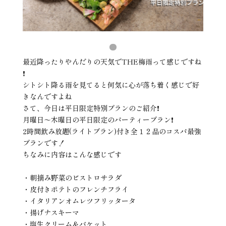
最近降ったりやんだりの天気でTHE梅雨って感じですね
❗️
シトシト降る雨を見てると何気に心が落ち着く感じで好
きなんですよね
さて、今日は平日限定特別プランのご紹介❗️
月曜日〜木曜日の平日限定のパーティープラン❗️
2時間飲み放題(ライトプラン)付き全１２品のコスパ最強
プランです！
ちなみに内容はこんな感じです
・朝摘み野菜のビストロサラダ
・皮付きポテトのフレンチフライ
・イタリアンオムレツフリッタータ
・揚げナスキーマ
・塩生クリーム＆バケット