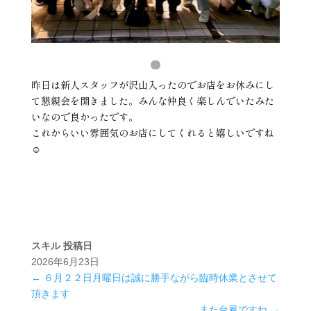
昨日は新人スタッフが沢山入ったのでお店をお休みにし
て懇親会を開きました。みんな仲良く楽しんでいたみた
いなので良かったです。
これからいい雰囲気のお店にしてくれると嬉しいですね
☺️
スキル
投稿日
2026年6月23日
←
６月２２日月曜日は誠に勝手ながら臨時休業とさせて
頂きます
また台風ですね
→