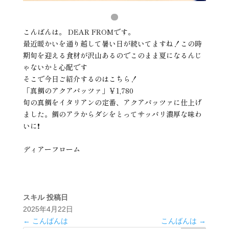
こんばんは。 DEAR FROMです。
最近暖かいを通り越して暑い日が続いてますね！この時
期旬を迎える食材が沢山あるのでこのまま夏になるんじ
ゃないかと心配です
そこで今日ご紹介するのはこちら！
「真鯛のアクアパッツァ」￥1,780
旬の真鯛をイタリアンの定番、アクアパッツァに仕上げ
ました。鯛のアラからダシをとってサッパリ濃厚な味わ
いに❗️
ディアーフローム
スキル
投稿日
2025年4月22日
←
こんばんは
こんばんは
→