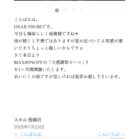
こんばんは。
DEAR FROMです。
今日も梅雨らしく雨模様ですね☂️
雨が続くと不便ではありますが夏が近づいてる実感が湧
いてきてちょっと嬉しいかもです☺️
さて本日より
MAX80%OFFの「大感謝祭セール」❗️
を1ヶ月間開催いたします。
あいにくの雨ですが宜しければ是非お越し下さいませ。
スキル
投稿日
2025年7月15日
←
こんばんは
こんにちは
→