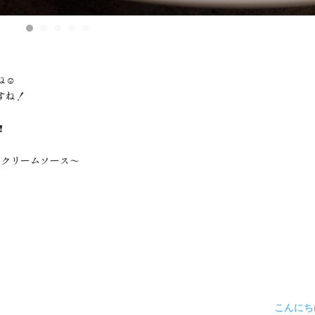
☺️
すね！
️
ゃクリームソース〜
こんに