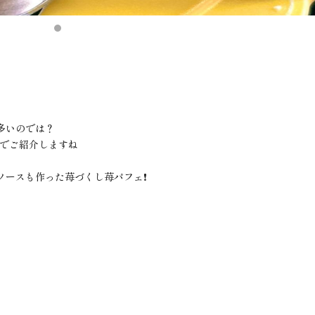
多いのでは？
のでご紹介しますね
ースも作った苺づくし苺パフェ❗️