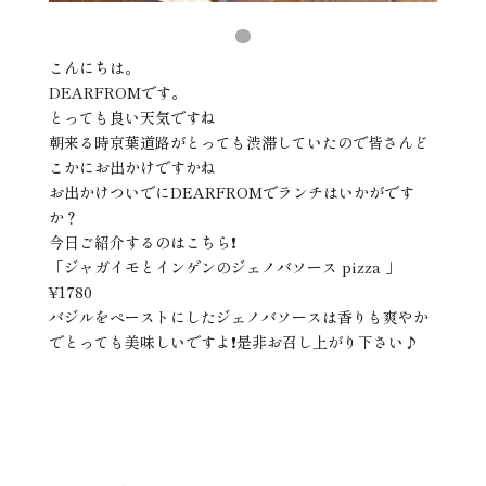
こんにちは。
DEARFROMです。
とっても良い天気ですね
朝来る時京葉道路がとっても渋滞していたので皆さんど
こかにお出かけですかね
お出かけついでにDEARFROMでランチはいかがです
か？
今日ご紹介するのはこちら❗️
「ジャガイモとインゲンのジェノバソース pizza 」
¥1780
バジルをペーストにしたジェノバソースは香りも爽やか
でとっても美味しいですよ❗️是非お召し上がり下さい♪