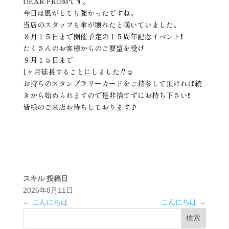
DEAR FROMです。
今日は風がとても強かったですね。
当店のスタッフも傘が壊れたと嘆いていました。
８月１５日まで開催予定の１５周年記念イベント❗️
たくさんのお客様からのご要望を受け
９月１５日まで
1ヶ月延長することにしました‼️☺️
お持ちのスタンプラリーカードをご持参して頂ければ続
きから始められますので是非捨てずにお持ち下さい❗️
皆様のご来店お待ちしております♪
スキル
投稿日
2025年8月11日
←
こんにちは
こんにちは
→
検索