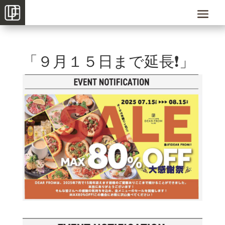
「９月１５日まで延長❗️」